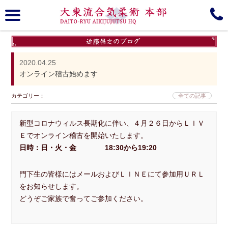
大東流合気柔術, 本部, Daito-ryu, Aiki-jujutsu
趣意
大東流について
2020.04.25
オンライン稽古始めます
歴史
商標登録
カテゴリー：
全ての記事
Media gallery
所属道場＆Branches
新型コロナウィルス長期化に伴い、４月２６日からＬＩＶ
Schedule
組織図
Ｅでオンライン稽古を開始いたします。
日時：日・火・金 18:30から19:20
近藤昌之 Blog/Information
門下生ブログ
門下生の皆様にはメールおよびＬＩＮＥにて参加用ＵＲＬ
Instagram
Online Seminar
をお知らせします。
どうぞご家族で奮ってご参加ください。
YouTube
見学無料体験会
Facebook
大東流敎伝動画