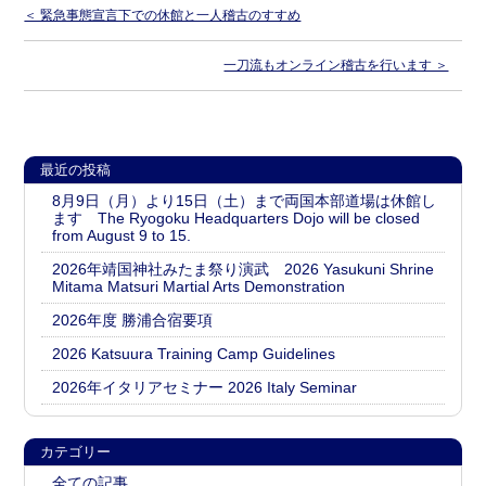
＜ 緊急事態宣言下での休館と一人稽古のすすめ
明鏡止水
武のKAMIWAZA
一刀流もオンライン稽古を行います ＞
正伝・大東流合気柔術大全
Video Gallery
礼法と所作
最近の投稿
▼ 本部道場
8月9日（月）より15日（土）まで両国本部道場は休館し
ます The Ryogoku Headquarters Dojo will be closed
見学随時受付中
入会案内
from August 9 to 15.
2026年靖国神社みたま祭り演武 2026 Yasukuni Shrine
▼ 一刀流剣術
Mitama Matsuri Martial Arts Demonstration
一刀流剣術
2026年度 勝浦合宿要項
▼ お問合せ
2026 Katsuura Training Camp Guidelines
お問合せ
2026年イタリアセミナー 2026 Italy Seminar
▼ English
カテゴリー
About Daito-ryu
Our History
全ての記事