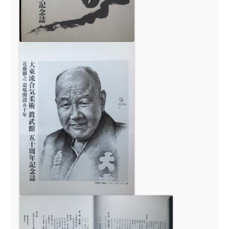
Facebook
大東流敎伝動画
明鏡止水
武のKAMIWAZA
正伝・大東流合気柔術大全
Video Gallery
礼法と所作
▼ 本部道場
見学随時受付中
入会案内
▼ 一刀流剣術
一刀流剣術
▼ お問合せ
お問合せ
▼ English
About Daito-ryu
Our History