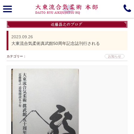
大東流合気柔術, 本部, Daito-ryu, Aiki-jujutsu
趣意
大東流について
2023.09.26
大東流合気柔術真武館50周年記念誌刊行される
歴史
商標登録
カテゴリー：
お知らせ
Media gallery
所属道場＆Branches
Schedule
組織図
近藤昌之 Blog/Information
門下生ブログ
Instagram
Online Seminar
YouTube
見学無料体験会