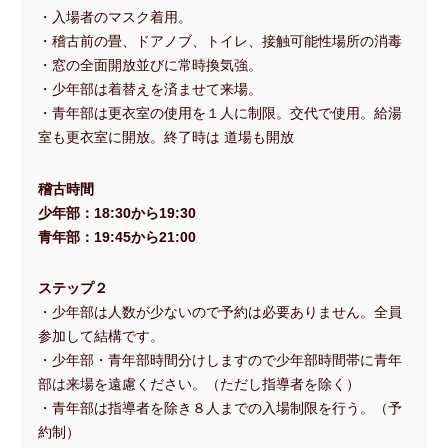
・入場者のマスク着用。
Facebook
大東流敎伝動画
・稽古前の畳、ドアノブ、トイレ、接触可能性場所の消毒
・窓の全面開放並びに常時換気強。
明鏡止水
武のKAMIWAZA
・少年部は着替えを済ませて来場。
・青年部は更衣室の使用を１人に制限。交代で使用。給湯
正伝・大東流合気柔術大全
Video Gallery
室も更衣室に開放。終了時は 道場も開放
礼法と所作
稽古時間
▼ 本部道場
少年部：18:30から19:30
見学随時受付中
入会案内
青年部：19:45から21:00
▼ 一刀流剣術
ステップ２
一刀流剣術
・少年部は人数が少ないので予約は必要ありません。全員
参加して結構です。
▼ お問合せ
・少年部・青年部時間分けしますので少年部時間帯に青年
お問合せ
部は来場を遠慮ください。（ただし指導者を除く）
・青年部は指導者を除き８人までの入場制限を行う。（予
▼ English
約制）
About Daito-ryu
Our History