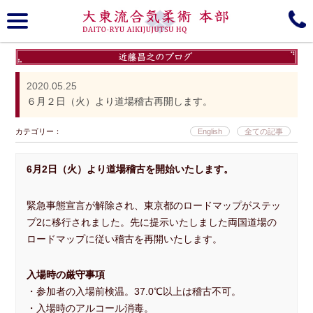
大東流合気柔術, 本部, Daito-ryu, Aiki-jujutsu
趣意
大東流について
2020.05.25
６月２日（火）より道場稽古再開します。
歴史
商標登録
カテゴリー：
English
全ての記事
Media gallery
所属道場＆Branches
6
月2日（火）より道場稽古を開始いたします。
Schedule
組織図
緊急事態宣言が解除され、東京都のロードマップがステッ
プ2に移行されました。先に提示いたしました両国道場の
近藤昌之 Blog/Information
門下生ブログ
ロードマップに従い稽古を再開いたします。
Instagram
Online Seminar
入場時の厳守事項
・参加者の入場前検温。37.0℃以上は稽古不可。
YouTube
見学無料体験会
・入場時のアルコール消毒。