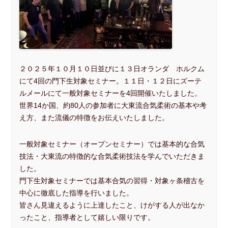
２０２５年１０月１０日並びに１３日オランダ ホルクム
にて4回の門下生対象セミナー。１１日・１２日にズーテ
ルメールにて一般対象セミナーを4回開催いたしました。
世界14か国、約80人の参加者に大東流合気柔術の基本や考
え方、また流儀の特徴をお伝えいたしました。
一般対象セミナー（オープンセミナー）では基本的な合気
技法・大東流の特徴的な合気柔術技法を学んでいただきま
した。
門下生対象セミナーでは基本合気の習得・対象ヶ条稽古を
中心に徹底した指導を行いました。
皆さん見違えるように上達したこと、けがする人が出なか
ったこと、指導者として嬉しい限りです。