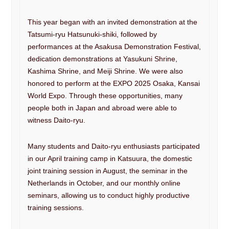
一刀流剣術
This year began with an invited demonstration at the
▼ お問合せ
Tatsumi-ryu Hatsunuki-shiki, followed by
お問合せ
performances at the Asakusa Demonstration Festival,
dedication demonstrations at Yasukuni Shrine,
▼ English
Kashima Shrine, and Meiji Shrine. We were also
About Daito-ryu
Our History
honored to perform at the EXPO 2025 Osaka, Kansai
World Expo. Through these opportunities, many
people both in Japan and abroad were able to
witness Daito-ryu.
Many students and Daito-ryu enthusiasts participated
in our April training camp in Katsuura, the domestic
joint training session in August, the seminar in the
Netherlands in October, and our monthly online
seminars, allowing us to conduct highly productive
training sessions.