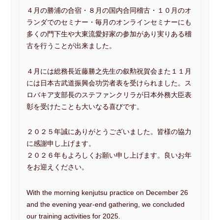
４月の勝浦の合宿・８月の国内合同稽古・１０月のオ
近藤昌之 Blog/Information
門下生ブログ
ランダでのセミナー・毎月のオンラインセミナーにも
多くの門下生や大東流愛好家の参加があり実りある稽
Instagram
Online Seminar
古を行うことが出来ました。
YouTube
見学無料体験会
４月には総務長近藤勝之先生の叙勲祝賀会また１１月
には日本古武道振興会功労者表を受けられました。ス
Facebook
大東流敎伝動画
ロバキア支部長のステファンクリラが日本外務大臣表
彰を受けたことも大いなる喜びです。
明鏡止水
武のKAMIWAZA
２０２５年誠にありがとうございました。皆様の協力
正伝・大東流合気柔術大全
Video Gallery
に感謝申し上げます。
２０２６年もよろしくお願い申し上げます。良いお年
礼法と所作
をお迎えください。
▼ 本部道場
見学随時受付中
入会案内
With the morning kenjutsu practice on December 26
and the evening year-end gathering, we concluded
▼ 一刀流剣術
our training activities for 2025.