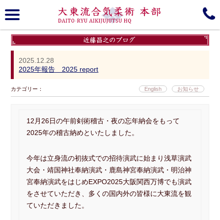
大東流合気柔術, 本部, Daito-ryu, Aiki-jujutsu
2025.12.28
2025年報告 2025 report
カテゴリー：
English
お知らせ
12月26日の午前剣術稽古・夜の忘年納会をもって
2025年の稽古納めといたしました。
趣意
大東流について
今年は立身流の初抜式での招待演武に始まり浅草演武
歴史
商標登録
大会・靖国神社奉納演武・鹿島神宮奉納演武・明治神
宮奉納演武をはじめEXPO2025大阪関西万博でも演武
Media gallery
所属道場＆Branches
をさせていただき、多くの国内外の皆様に大東流を観
ていただきました。
Schedule
組織図