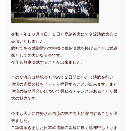
令和７年１０月４日、５日と鹿島神宮にて交流演武大会に
参加いたしました。
武神である武御雷の大神様に奉納演武を捧げることは武道
家としての大いなる誉です。
今年も無事演武することが出来ました。
この交流会は懇親会も含めて２日間にわたり演武を行い、
他流の皆様の技をじっくり拝見することが出来ます。また
他流の技や理合いについて尋ねるチャンスがあることが最
大の魅力です。
今年も大いに啓発され自流の技の向上に寄与することが出
来ました。
ご準備頂きました日本武道館の皆様に厚く感謝申し上げま