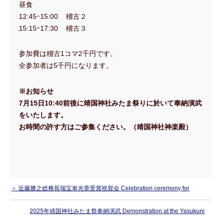
Facebook
大東流敎伝動画
昼食
12:45ｰ15:00 稽古２
明鏡止水
武のKAMIWAZA
15:15ｰ17:30 稽古３
正伝・大東流合気柔術大全
Video Gallery
参加費は稽古1コマ2千円です。
全参加者は5千円になります。
礼法と所作
※お知らせ
▼ 本部道場
7月15日10:40前後に靖国神社みたま祭りに於いて奉納演武
見学随時受付中
入会案内
をいたします。
お時間の許す方はご参集ください。（靖国神社神楽殿）
▼ 一刀流剣術
一刀流剣術
▼ お問合せ
お問合せ
＜ 近藤勝之総務長瑞宝単光章受賞祝賀会 Celebration ceremony for
▼ English
Somutyo Katsuyuki Kondo sensei, receiving the Order of the Zuihou-
2025年靖国神社みたま祭奉納演武 Demonstration at the Yasukuni
About Daito-ryu
Our History