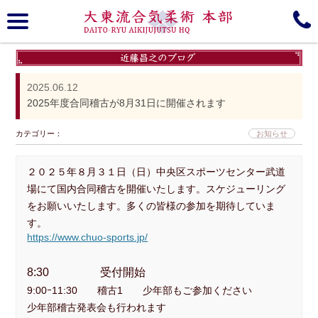
大東流合気柔術, 本部, Daito-ryu, Aiki-jujutsu
趣意
大東流について
2025.06.12
2025年度合同稽古が8月31日に開催されます
歴史
商標登録
カテゴリー：
お知らせ
Media gallery
所属道場＆Branches
２０２５年８月３１日（日）中央区スポーツセンター武道
Schedule
組織図
場にて国内合同稽古を開催いたします。スケジューリング
をお願いいたします。多くの皆様の参加を期待していま
近藤昌之 Blog/Information
門下生ブログ
す。
https://www.chuo-sports.jp/
Instagram
Online Seminar
8:30 受付開始
YouTube
見学無料体験会
9:00ｰ11:30 稽古1 少年部もご参加ください
少年部稽古発表会も行われます