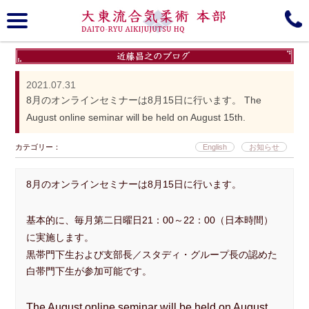
大東流合気柔術, 本部, Daito-ryu, Aiki-jujutsu
趣意
大東流について
2021.07.31
8月のオンラインセミナーは8月15日に行います。 The
歴史
商標登録
August online seminar will be held on August 15th.
Media gallery
所属道場＆Branches
カテゴリー：
English
お知らせ
Schedule
組織図
8月のオンラインセミナーは8月15日に行います。
近藤昌之 Blog/Information
門下生ブログ
基本的に、毎月第二日曜日21：00～22：00（日本時間）
に実施します。
Instagram
Online Seminar
黒帯門下生および支部長／スタディ・グループ長の認めた
白帯門下生が参加可能です。
YouTube
見学無料体験会
The August online seminar will be held on August