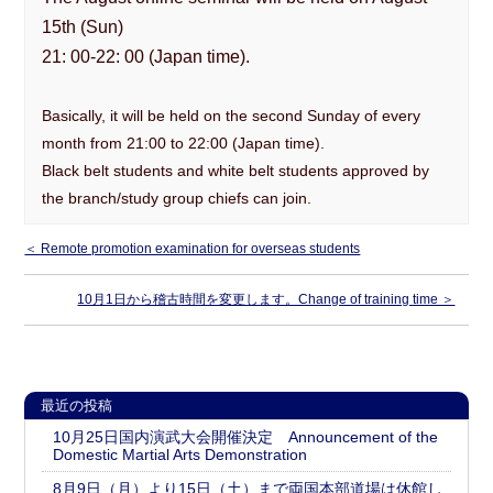
Facebook
大東流敎伝動画
15th (Sun)
21: 00-22: 00 (Japan time).
明鏡止水
武のKAMIWAZA
正伝・大東流合気柔術大全
Video Gallery
Basically, it will be held on the second Sunday of every
month from 21:00 to 22:00 (Japan time).
礼法と所作
Black belt students and white belt students approved by
the branch/study group chiefs can join.
▼ 本部道場
見学随時受付中
入会案内
＜ Remote promotion examination for overseas students
▼ 一刀流剣術
10月1日から稽古時間を変更します。Change of training time ＞
一刀流剣術
▼ お問合せ
お問合せ
最近の投稿
▼ English
10月25日国内演武大会開催決定 Announcement of the
Domestic Martial Arts Demonstration
About Daito-ryu
Our History
8月9日（月）より15日（土）まで両国本部道場は休館し