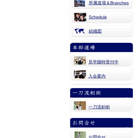
所属道場＆Branches
Schedule
組織図
見学随時受付中
入会案内
一刀流剣術
お問合せ