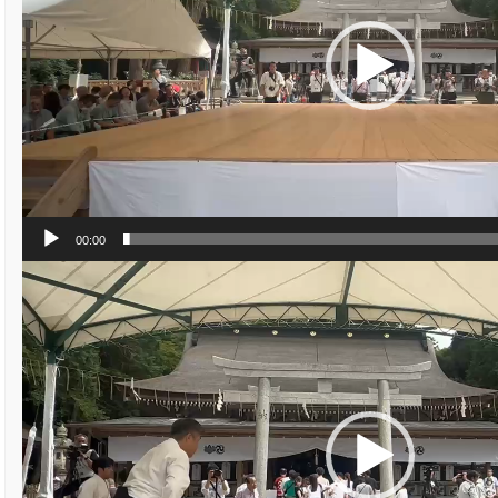
ヤ
ー
00:00
動
画
プ
レ
ー
ヤ
ー