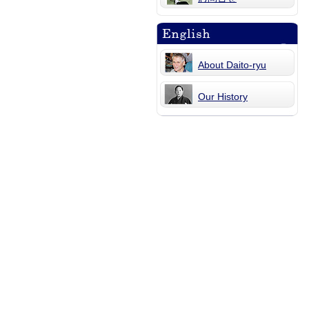
About Daito-ryu
Our History