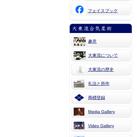
フェイスブック
趣意
大東流について
大東流の歴史
礼法と所作
商標登録
Media Gallery
Video Gallery