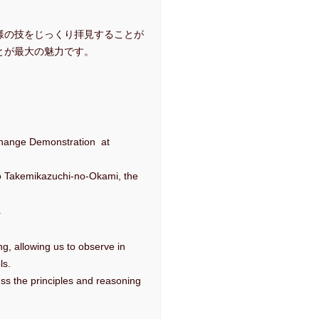
様の技をじっくり拝見することが
とが最大の魅力です。
。
xchange Demonstration at
 to Takemikazuchi-no-Okami, the
.
g, allowing us to observe in
ls.
uss the principles and reasoning