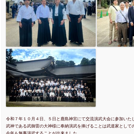
令和７年１０月４日、５日と鹿島神宮にて交流演武大会に参加いた
武神である武御雷の大神様に奉納演武を捧げることは武道家として
今年も無事演武することが出来ました。