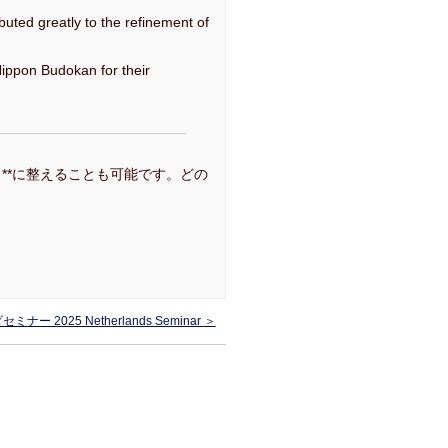
buted greatly to the refinement of
Nippon Budokan for their
**に整えることも可能です。どの
ナー 2025 Netherlands Seminar ＞