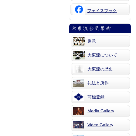
フェイスブック
趣意
大東流について
大東流の歴史
礼法と所作
商標登録
Media Gallery
Video Gallery