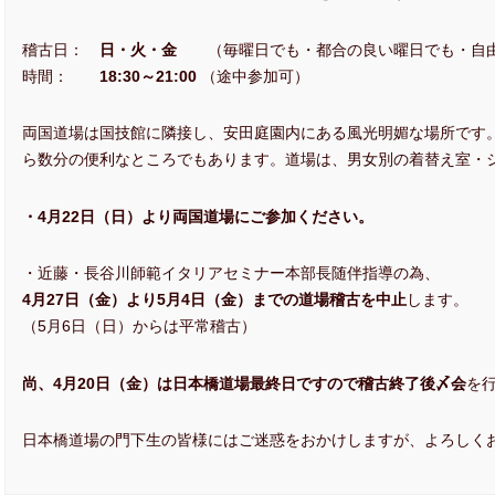
稽古日：
日・火・金
（毎曜日でも・都合の良い曜日でも・自
時間：
18:30
～
21:00
（途中参加可）
両国道場は国技館に隣接し、安田庭園内にある風光明媚な場所です
ら数分の便利なところでもあります。道場は、男女別の着替え室・
・4
月
22
日（日）より両国道場にご参加ください。
・近藤・長谷川師範イタリアセミナー本部長随伴指導の為、
4
月
27
日（金）より
5
月
4
日（金）までの道場稽古を中止
します。
（5月6日（日）からは平常稽古）
尚、4
月
20
日（金）は日本橋道場最終日ですので稽古終了後〆会
を
日本橋道場の門下生の皆様にはご迷惑をおかけしますが、よろしく