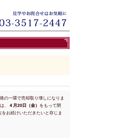
開発の一環で売却取り壊しになりま
場は、
４月
20
日（金）
をもって閉
古をお続けいただきたいと存じま