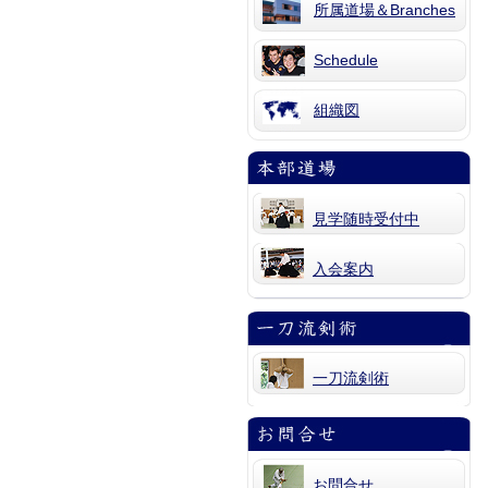
所属道場＆Branches
Schedule
組織図
見学随時受付中
入会案内
一刀流剣術
お問合せ