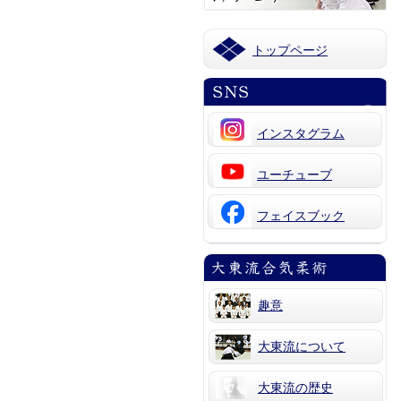
トップページ
インスタグラム
ユーチューブ
フェイスブック
趣意
大東流について
大東流の歴史