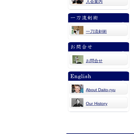
入会案内
一刀流剣術
お問合せ
About Daito-ryu
Our History