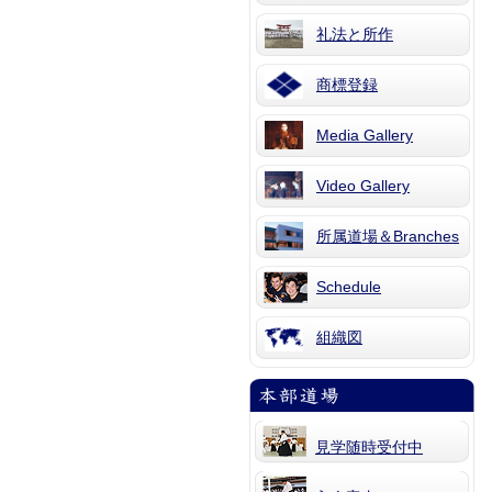
礼法と所作
商標登録
Media Gallery
Video Gallery
所属道場＆Branches
Schedule
組織図
見学随時受付中