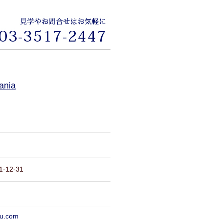
ania
12-31
yu.com