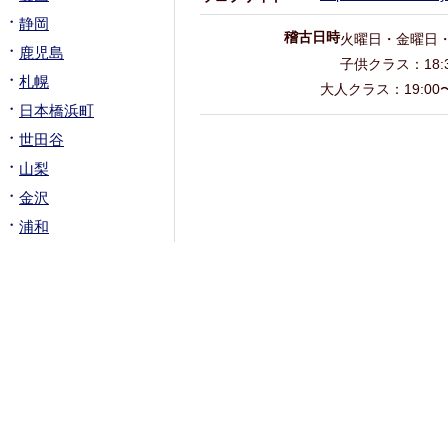
静岡
稽古日時
火曜日・金曜日
鹿児島
子供クラス：18:3
札幌
大人クラス：19:00〜
日本橋浜町
世田谷
山梨
金沢
浦和