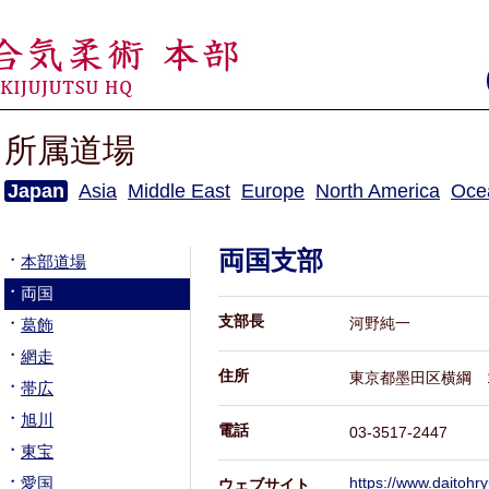
所属道場
Japan
Asia
Middle East
Europe
North America
Oce
両国支部
本部道場
両国
支部長
河野純一
葛飾
網走
住所
東京都墨田区横綱 1-
帯広
旭川
電話
03-3517-2447
東宝
愛国
https://www.daitohr
ウェブサイト